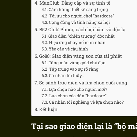
ManClub: Đẳng cấp và sự tinh tế
Cảm hứng thiết kế sang trọng
Tối ưu cho người chơi “hardcore”
Cộng đồng và tính năng xã hội
B52 Club: Phong cách bụi bặm và độc lạ
Giao diện “chiến trường” độc nhất
Hiệu ứng cháy nổ mãn nhãn
Yêu cầu về cấu hình
Go88: Giao diện vàng son của tài phiệt
Tông màu vàng gold chủ đạo
Tập trung vào sự rõ ràng
Cá nhân tôi thấy…
So sánh trực diện và lựa chọn cuối cùng
Lựa chọn nào cho người mới?
Lựa chọn của dân “hardcore”
Cá nhân tôi nghiêng về lựa chọn nào?
Kết luận
Tại sao giao diện lại là “bộ