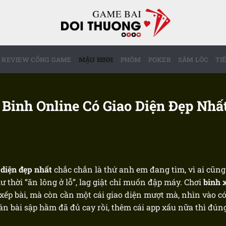
REVIEW CỔNG GAME
MẬU BINH
PHỎM
POKER
SÂM LỐC
TI
Binh Online Có Giao Diện Đẹp Nhấ
 diện đẹp nhất
chắc chắn là thứ anh em đang tìm, vì ai cũn
 thời “ăn lông ở lỗ”, lag giật chỉ muốn đập máy. Chơi
binh 
 xếp bài, mà còn cần một cái giao diện mượt mà, nhìn vào c
ván bài sập hầm đã đủ cay rồi, thêm cái app xấu nữa thì đúng