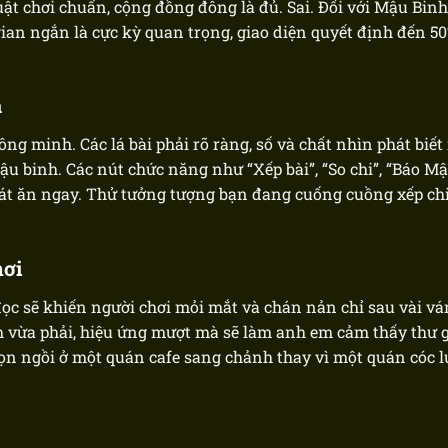
ật chơi chuẩn, cộng đồng đông là đủ. Sai. Đối với Mậu Binh
ian ngắn là cực kỳ quan trọng, giao diện quyết định đến 50
a
ông minh. Các lá bài phải rõ ràng, số và chất nhìn phát biết
mậu binh
. Các nút chức năng như “Xếp bài”, “So chi”, “Báo M
hát ăn ngay. Thử tưởng tượng bạn đang cuống cuồng xếp chi
hơi
đọc sẽ khiến người chơi mỏi mắt và chán nản chỉ sau vài vá
nh vừa phải, hiệu ứng mượt mà sẽ làm anh em cảm thấy thư g
ọn ngồi ở một quán cafe sang chảnh thay vì một quán cóc l