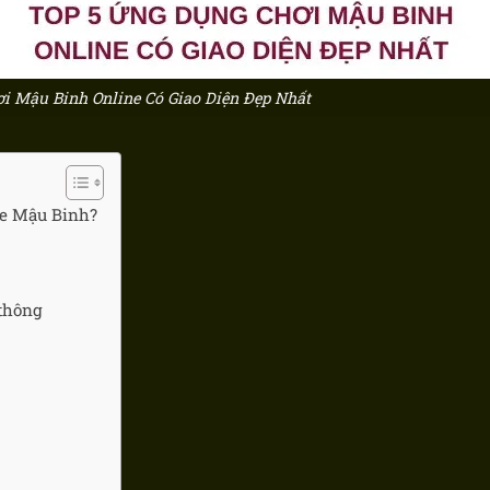
i Mậu Binh Online Có Giao Diện Đẹp Nhất
ame Mậu Binh?
thông