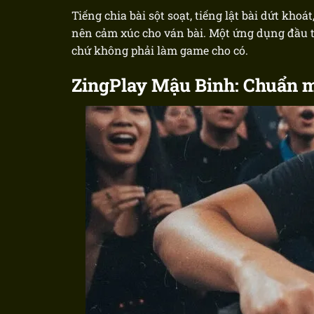
Tiếng chia bài sột soạt, tiếng lật bài dứt kho
nên cảm xúc cho ván bài. Một ứng dụng đầu tư
chứ không phải làm game cho có.
ZingPlay Mậu Binh: Chuẩn m