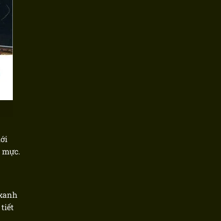
ới
n mực.
 xanh
tiết