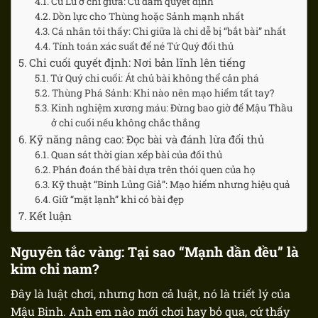
Cù Lũ ở chi giữa: Cú đấm quyết định
Dồn lực cho Thùng hoặc Sảnh mạnh nhất
Cá nhân tôi thấy: Chi giữa là chi dễ bị “bắt bài” nhất
Tính toán xác suất để né Tứ Quý đối thủ
Chi cuối quyết định: Nơi bản lĩnh lên tiếng
Tứ Quý chi cuối: Át chủ bài không thể cản phá
Thùng Phá Sảnh: Khi nào nên mạo hiểm tất tay?
Kinh nghiệm xương máu: Đừng bao giờ để Mậu Thầu
ở chi cuối nếu không chắc thắng
Kỹ năng nâng cao: Đọc bài và đánh lừa đối thủ
Quan sát thời gian xếp bài của đối thủ
Phán đoán thế bài dựa trên thói quen của họ
Kỹ thuật “Binh Lủng Giả”: Mạo hiểm nhưng hiệu quả
Giữ “mặt lạnh” khi có bài đẹp
Kết luận
Nguyên tắc vàng: Tại sao “Mạnh dần đều” là
kim chỉ nam?
Đây là luật chơi, nhưng hơn cả luật, nó là triết lý của
Mậu Binh. Anh em nào mới chơi hay bỏ qua, cứ thấy