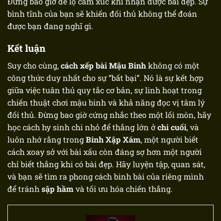
Đừng bao giờ để lộ cảm xúc khi nhận được bài đẹp. Sự
bình tĩnh của bạn sẽ khiến đối thủ không thể đoán
được bạn đang nghĩ gì.
Kết luận
Suy cho cùng,
cách xếp bài Mậu Binh
không có một
công thức duy nhất cho sự “bất bại”. Nó là sự kết hợp
giữa việc tuân thủ quy tắc cơ bản, sự linh hoạt trong
chiến thuật chơi mậu binh
và khả năng đọc vị tâm lý
đối thủ. Đừng bao giờ cứng nhắc theo một lối mòn, hãy
học cách hy sinh chi nhỏ để thắng lớn ở
chi cuối
, và
luôn nhớ rằng trong
Binh Xập Xám
, một người biết
cách xoay sở với bài xấu còn đáng sợ hơn một người
chỉ biết thắng khi có bài đẹp. Hãy luyện tập, quan sát,
và bạn sẽ tìm ra phong cách binh bài của riêng mình
để tránh
sập hầm
và tối ưu hóa chiến thắng.