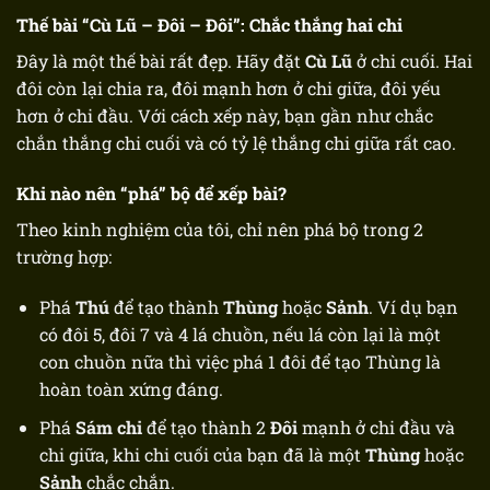
Thế bài “Cù Lũ – Đôi – Đôi”: Chắc thắng hai chi
Đây là một thế bài rất đẹp. Hãy đặt
Cù Lũ
ở chi cuối. Hai
đôi còn lại chia ra, đôi mạnh hơn ở chi giữa, đôi yếu
hơn ở chi đầu. Với cách xếp này, bạn gần như chắc
chắn thắng chi cuối và có tỷ lệ thắng chi giữa rất cao.
Khi nào nên “phá” bộ để xếp bài?
Theo kinh nghiệm của tôi, chỉ nên phá bộ trong 2
trường hợp:
Phá
Thú
để tạo thành
Thùng
hoặc
Sảnh
. Ví dụ bạn
có đôi 5, đôi 7 và 4 lá chuồn, nếu lá còn lại là một
con chuồn nữa thì việc phá 1 đôi để tạo Thùng là
hoàn toàn xứng đáng.
Phá
Sám chi
để tạo thành 2
Đôi
mạnh ở chi đầu và
chi giữa, khi chi cuối của bạn đã là một
Thùng
hoặc
Sảnh
chắc chắn.