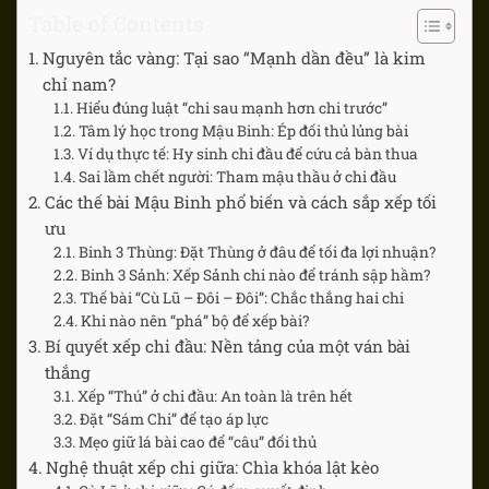
Table of Contents
Nguyên tắc vàng: Tại sao “Mạnh dần đều” là kim
chỉ nam?
Hiểu đúng luật “chi sau mạnh hơn chi trước”
Tâm lý học trong Mậu Binh: Ép đối thủ lủng bài
Ví dụ thực tế: Hy sinh chi đầu để cứu cả bàn thua
Sai lầm chết người: Tham mậu thầu ở chi đầu
Các thế bài Mậu Binh phổ biến và cách sắp xếp tối
ưu
Binh 3 Thùng: Đặt Thùng ở đâu để tối đa lợi nhuận?
Binh 3 Sảnh: Xếp Sảnh chi nào để tránh sập hầm?
Thế bài “Cù Lũ – Đôi – Đôi”: Chắc thắng hai chi
Khi nào nên “phá” bộ để xếp bài?
Bí quyết xếp chi đầu: Nền tảng của một ván bài
thắng
Xếp “Thú” ở chi đầu: An toàn là trên hết
Đặt “Sám Chi” để tạo áp lực
Mẹo giữ lá bài cao để “câu” đối thủ
Nghệ thuật xếp chi giữa: Chìa khóa lật kèo