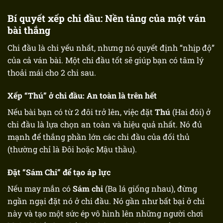
Bí quyết xếp chi đầu: Nền tảng của một ván
bài thắng
Chi đầu là chi yếu nhất, nhưng nó quyết định “nhịp độ”
của cả ván bài. Một chi đầu tốt sẽ giúp bạn có tâm lý
thoải mái cho 2 chi sau.
Xếp “Thú” ở chi đầu: An toàn là trên hết
Nếu bài bạn có từ 2 đôi trở lên, việc đặt
Thú
(Hai đôi) ở
chi đầu là lựa chọn an toàn và hiệu quả nhất. Nó đủ
mạnh để thắng phần lớn các chi đầu của đối thủ
(thường chỉ là Đôi hoặc Mậu thầu).
Đặt “Sám Chi” để tạo áp lực
Nếu may mắn có
Sám chi
(Ba lá giống nhau), đừng
ngần ngại đặt nó ở chi đầu. Nó gần như bất bại ở chi
này và tạo một sức ép vô hình lên những người chơi