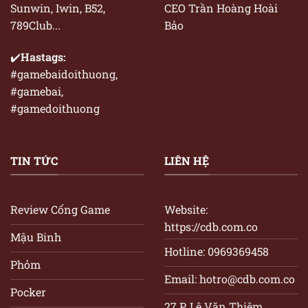
CEO Trần Hoàng Hoài
Sunwin, Iwin, B52,
Bảo
789Club...
✔️
Hastags:
#gamebaidoithuong,
#gamebai,
#gamedoithuong
TIN TỨC
LIÊN HỆ
Review Cổng Game
Website:
https://cdb.com.co
Mậu Binh
Hotline: 0969369458
Phỏm
Email:
hotro@cdb.com.co
Pocker
27 P. Lê Văn Thiêm,