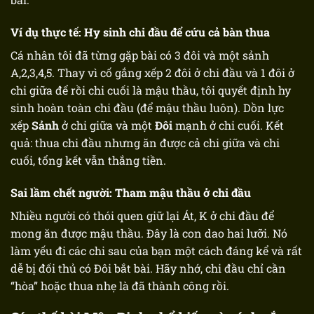
Ví dụ thực tế: Hy sinh chi đầu để cứu cả bàn thua
Cá nhân tôi đã từng gặp bài có 3 đôi và một sảnh
A,2,3,4,5. Thay vì cố gắng xếp 2 đôi ở chi đầu và 1 đôi ở
chi giữa để rồi chi cuối là mậu thầu, tôi quyết định hy
sinh hoàn toàn chi đầu (để mậu thầu luôn). Dồn lực
xếp
Sảnh
ở chi giữa và một
Đôi
mạnh ở chi cuối. Kết
quả: thua chi đầu nhưng ăn được cả chi giữa và chi
cuối, tổng kết vẫn thắng tiền.
Sai lầm chết người: Tham mậu thầu ở chi đầu
Nhiều người có thói quen giữ lại Át, K ở chi đầu để
mong ăn được mậu thầu. Đây là con dao hai lưỡi. Nó
làm yếu đi các chi sau của bạn một cách đáng kể và rất
dễ bị đối thủ có Đôi bắt bài. Hãy nhớ, chi đầu chỉ cần
“hòa” hoặc thua nhẹ là đã thành công rồi.