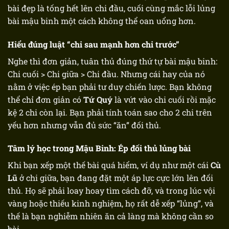
bài đẹp là tống hết lên chi đầu, cuối cùng mắc
lỗi lủng
bài mậu binh
một cách không thể oan uổng hơn.
Hiểu đúng luật “chi sau mạnh hơn chi trước”
Nghe thì đơn giản, tuân thủ đúng
thứ tự bài mậu binh
:
Chi cuối > Chi giữa > Chi đầu. Nhưng cái hay của nó
nằm ở việc ép bạn phải tư duy chiến lược. Bạn không
thể chỉ đơn giản có
Tứ Quý
là vứt vào chi cuối rồi mặc
kệ 2 chi còn lại. Bạn phải tính toán sao cho 2 chi trên
yếu hơn nhưng vẫn đủ sức “ăn” đối thủ.
Tâm lý học trong Mậu Binh: Ép đối thủ lủng bài
Khi bạn xếp một thế bài quá hiểm, ví dụ như một cái
Cù
Lũ
ở chi giữa, bạn đang đặt một áp lực cực lớn lên đối
thủ. Họ sẽ phải loay hoay tìm cách đỡ, và trong lúc vội
vàng hoặc thiếu kinh nghiệm, họ rất dễ xếp “lủng”, và
thế là bạn nghiễm nhiên ăn cả làng mà không cần so
bài.