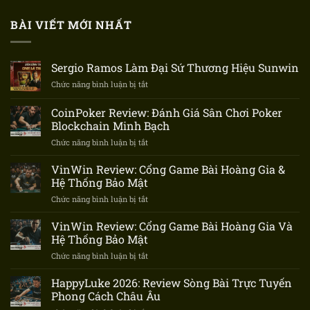
BÀI VIẾT MỚI NHẤT
Sergio Ramos Làm Đại Sứ Thương Hiệu Sunwin
Chức năng bình luận bị tắt
ở
Sergio
Ramos
CoinPoker Review: Đánh Giá Sân Chơi Poker
Làm
Blockchain Minh Bạch
Đại
Chức năng bình luận bị tắt
ở
Sứ
CoinPoker
Thương
Review:
Hiệu
VinWin Review: Cổng Game Bài Hoàng Gia &
Đánh
Sunwin
Hệ Thống Bảo Mật
Giá
Chức năng bình luận bị tắt
ở
Sân
VinWin
Chơi
Review:
VinWin Review: Cổng Game Bài Hoàng Gia Và
Poker
Cổng
Blockchain
Hệ Thống Bảo Mật
Game
Minh
Chức năng bình luận bị tắt
ở
Bài
Bạch
VinWin
Hoàng
Review:
HappyLuke 2026: Review Sòng Bài Trực Tuyến
Gia
Cổng
&
Phong Cách Châu Âu
Game
Hệ