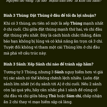
Nguyên tắc vàng: Tại sao “Mạnh dần đều” là kim chỉ nam?
Binh 3 Thùng: Đặt Thùng ở đâu để tối đa lợi nhuận?
Khi có 3 thùng, ưu tiên số một là xếp
Thùng
mạnh nhất
ở chi cuối. Chi giữa đặt thùng mạnh thứ hai, và chi đầu
đặt thùng yếu nhất. Đây là cách binh chắc thắng, đảm
bảo bạn không bị lủng và có khả năng ăn trọn cả 3 chi.
Tuyệt đối không vì tham một cái Thùng lớn ở chi đầu
mà phá vỡ cấu trúc này.
Binh 3 Sảnh: Xếp Sảnh chi nào để tránh sập hầm?
Tương tự 3 Thùng, nhưng 3
Sảnh
nguy hiểm hơn vì giá
trị các sảnh có thể không chênh lệch nhiều. Luôn đặt
sảnh lớn nhất (ví dụ sảnh tới A) ở chi cuối. Nếu 2 sảnh
còn lại quá yếu, hãy cân nhắc phá 1 sảnh để củng cố
chi đầu và chi giữa bằng
Thú
hoặc
Sám chi
, chấp nhận
ăn 2 chi thay vì mạo hiểm sập cả làng.