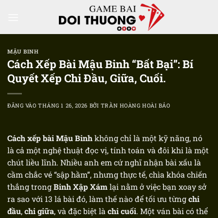
Bỏ
qua
nội
dung
MẬU BINH
Cách Xếp Bài Mậu Binh “Bất Bại”: Bí
Quyết Xếp Chi Đầu, Giữa, Cuối.
ĐĂNG VÀO
THÁNG 1 26, 2026
BỞI
TRẦN HOÀNG HOÀI BẢO
Cách xếp bài
Mậu Binh
không chỉ là một kỹ năng, nó
là cả một nghệ thuật đọc vị, tính toán và đôi khi là một
chút liều lĩnh. Nhiều anh em cứ nghĩ nhận bài xấu là
cầm chắc vé “sập hầm”, nhưng thực tế, chìa khóa chiến
thắng trong
Binh Xập Xám
lại nằm ở việc bạn xoay sở
ra sao với 13 lá bài đó, làm thế nào để tối ưu từng
chi
đầu
,
chi giữa
, và đặc biệt là
chi cuối
. Một ván bài có thể