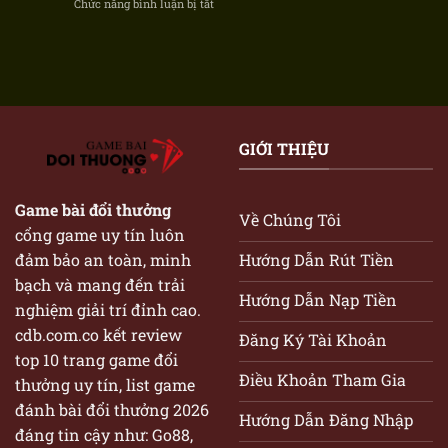
Chức năng bình luận bị tắt
ở
Bài
Thống
HappyLuke
Hoàng
Bảo
2026:
Gia
Mật
Review
Và
Sòng
Hệ
Bài
Thống
Trực
Bảo
Tuyến
Mật
Phong
GIỚI THIỆU
Cách
Châu
Âu
Game bài đổi thưởng
Về Chúng Tôi
cổng game uy tín luôn
Hướng Dẫn Rút Tiền
đảm bảo an toàn, minh
bạch và mang đến trải
Hướng Dẫn Nạp Tiền
nghiệm giải trí đỉnh cao.
cdb.com.co kết review
Đăng Ký Tài Khoản
top 10 trang game đổi
Điều Khoản Tham Gia
thưởng uy tín, list game
đánh bài đổi thưởng 2026
Hướng Dẫn Đăng Nhập
đáng tin cậy như: Go88,