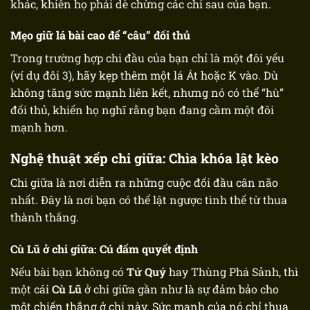
khác, khiến họ phải dè chừng các chi sau của bạn.
Mẹo giữ lá bài cao để “câu” đối thủ
Trong trường hợp chi đầu của bạn chỉ là một đôi yếu
(ví dụ đôi 3), hãy kẹp thêm một lá Át hoặc K vào. Dù
không tăng sức mạnh liên kết, nhưng nó có thể “hù”
đối thủ, khiến họ nghĩ rằng bạn đang cầm một đôi
mạnh hơn.
Nghệ thuật xếp chi giữa: Chìa khóa lật kèo
Chi giữa là nơi diễn ra những cuộc đối đầu cân não
nhất. Đây là nơi bạn có thể lật ngược tình thế từ thua
thành thắng.
Cù Lũ ở chi giữa: Cú đấm quyết định
Nếu bài bạn không có
Tứ Quý
hay Thùng Phá Sảnh, thì
một cái
Cù Lũ
ở chi giữa gần như là sự đảm bảo cho
một chiến thắng ở chi này. Sức mạnh của nó chỉ thua