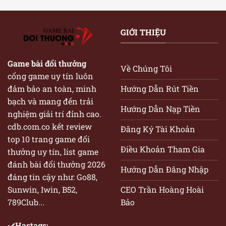
GIỚI THIỆU
Game bài đổi thưởng
Về Chúng Tôi
cổng game uy tín luôn
Hướng Dẫn Rút Tiền
đảm bảo an toàn, minh
bạch và mang đến trải
Hướng Dẫn Nạp Tiền
nghiệm giải trí đỉnh cao.
cdb.com.co kết review
Đăng Ký Tài Khoản
top 10 trang game đổi
Điều Khoản Tham Gia
thưởng uy tín, list game
đánh bài đổi thưởng 2026
Hướng Dẫn Đăng Nhập
đáng tin cậy như: Go88,
CEO Trần Hoàng Hoài
Sunwin, Iwin, B52,
Bảo
789Club...
✔️
Hastags: