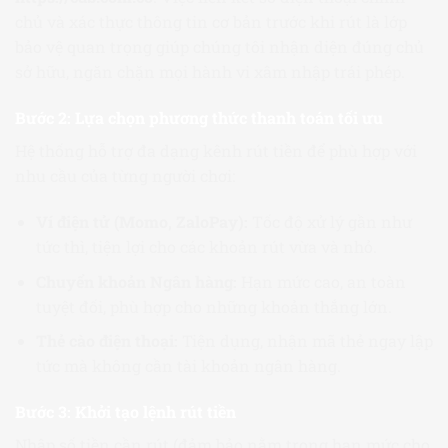
chủ và xác thực thông tin cơ bản trước khi rút là lớp
bảo vệ quan trọng giúp chúng tôi nhận diện đúng chủ
sở hữu, ngăn chặn mọi hành vi xâm nhập trái phép.
Bước 2: Lựa chọn phương thức thanh toán tối ưu
Hệ thống hỗ trợ đa dạng kênh rút tiền để phù hợp với
nhu cầu của từng người chơi:
Ví điện tử (Momo, ZaloPay):
Tốc độ xử lý gần như
tức thì, tiện lợi cho các khoản rút vừa và nhỏ.
Chuyển khoản Ngân hàng:
Hạn mức cao, an toàn
tuyệt đối, phù hợp cho những khoản thắng lớn.
Thẻ cào điện thoại:
Tiện dụng, nhận mã thẻ ngay lập
tức mà không cần tài khoản ngân hàng.
Bước 3: Khởi tạo lệnh rút tiền
Nhập số tiền cần rút (đảm bảo nằm trong hạn mức cho