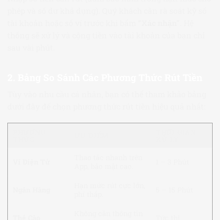
phép và số dư khả dụng). Quý khách cần rà soát kỹ số
tài khoản hoặc số ví trước khi bấm
“Xác nhận”
. Hệ
thống sẽ xử lý và cộng tiền vào tài khoản của bạn chỉ
sau vài phút.
2. Bảng So Sánh Các Phương Thức Rút Tiền
Tùy vào nhu cầu cá nhân, bạn có thể tham khảo bảng
dưới đây để chọn phương thức rút tiền hiệu quả nhất:
PHƯƠNG
THỜI GIAN
ƯU ĐIỂM
THỨC
XỬ LÝ
Thao tác nhanh trên
Ví Điện Tử
1 – 3 Phút
App, bảo mật cao.
Hạn mức rút cực lớn,
Ngân Hàng
5 – 15 Phút
phí thấp.
Không cần thông tin
Thẻ Cào
Tức thì