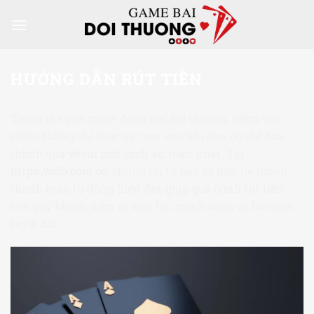
Bỏ
qua
nội
dung
HƯỚNG DẪN RÚT TIỀN
Trong thế giới
game đánh bài đổi thưởng
, niềm vui
chiến thắng chỉ thực sự trọn vẹn khi bạn có thể đưa
thành quả về túi một cách an toàn nhất. Tại
https://cdb.com.co
, chúng tôi tự hào sở hữu hệ thống
thanh toán tự động hiện đại, giúp quá trình rút tiền
của quý khách diễn ra siêu tốc, minh bạch và bảo mật
tuyệt đối.