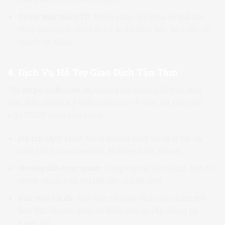
Tuyệt mật mã OTP:
Không bao giờ chia sẻ mã xác
thực giao dịch cho bất kỳ ai để đảm bảo an toàn tài
chính cá nhân.
4. Dịch Vụ Hỗ Trợ Giao Dịch Tận Tâm
Tại
https://cdb.com.co
, chúng tôi không để bạn đơn
độc. Nếu có bất kỳ thắc mắc nào về việc rút tiền, đội
ngũ CSKH luôn sẵn sàng:
Hỗ trợ 24/7:
Hoạt động xuyên suốt kể cả lễ tết và
cuối tuần qua Livechat, Hotline hoặc Email.
Hướng dẫn trực quan:
Cung cấp tài liệu hình ảnh và
video minh họa chi tiết cho người mới.
Bảo mật tối đa:
Mọi lịch sử giao dịch đều được mã
hóa SSL chuẩn quốc tế, đảm bảo quyền riêng tư
tuyệt đối.