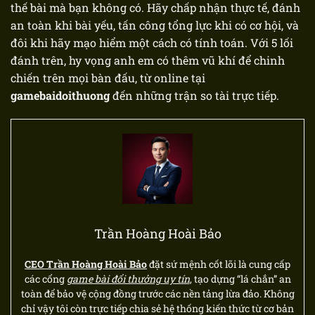
thế bài mà bạn không có. Hãy chấp nhận thực tế, đánh
an toàn khi bài yếu, tấn công tổng lực khi có cơ hội, và
đôi khi hãy mạo hiểm một cách có tính toán. Với 5 lối
đánh trên, hy vọng anh em có thêm vũ khí để chinh
chiến trên mọi bàn đấu, từ online tại
gamebaidoithuong
đến những trận so tài trực tiếp.
Trần Hoàng Hoài Bảo
CEO Trần Hoàng Hoài Bảo
đặt sứ mệnh cốt lõi là cung cấp
các cổng
game bài đổi thưởng uy tín
, tạo dựng “lá chắn” an
toàn để bảo vệ cộng đồng trước các nền tảng lừa đảo. Không
chỉ vậy tôi còn trực tiếp chia sẻ hệ thống kiến thức từ cơ bản