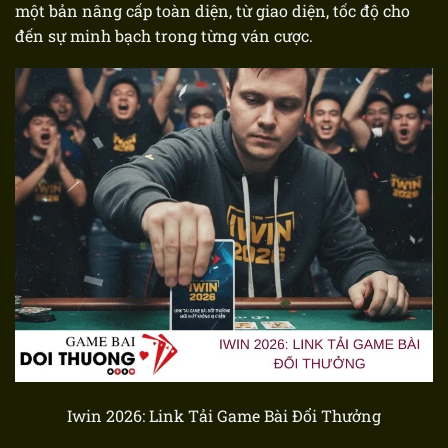
một bản nâng cấp toàn diện, từ giao diện, tốc độ cho
đến sự minh bạch trong từng ván cược.
Iwin 2026: Link Tải Game Bài Đổi Thưởng