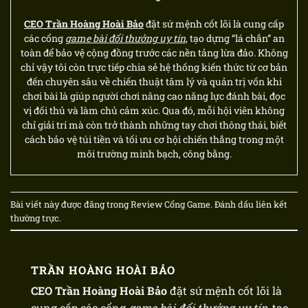
CEO Trần Hoàng Hoài Bảo
đặt sứ mệnh cốt lõi là cung cấp
các cổng
game bài đổi thưởng uy tín
, tạo dựng “lá chắn” an
toàn để bảo vệ cộng đồng trước các nền tảng lừa đảo. Không
chỉ vậy tôi còn trực tiếp chia sẻ hệ thống kiến thức từ cơ bản
đến chuyên sâu về chiến thuật tâm lý và quản trị vốn khi
chơi bài là giúp người chơi nâng cao năng lực đánh bài, đọc
vị đối thủ và làm chủ cảm xúc. Qua đó, mỗi hội viên không
chỉ giải trí mà còn trở thành những tay chơi thông thái, biết
cách bảo vệ túi tiền và tối ưu cơ hội chiến thắng trong một
môi trường minh bạch, công bằng.
Bài viết này được đăng trong
Review Cổng Game
. Đánh dấu
liên kết
thường trực
.
TRẦN HOÀNG HOÀI BẢO
CEO Trần Hoàng Hoài Bảo
đặt sứ mệnh cốt lõi là
cung cấp các cổng
game bài đổi thưởng uy tín
, tạo