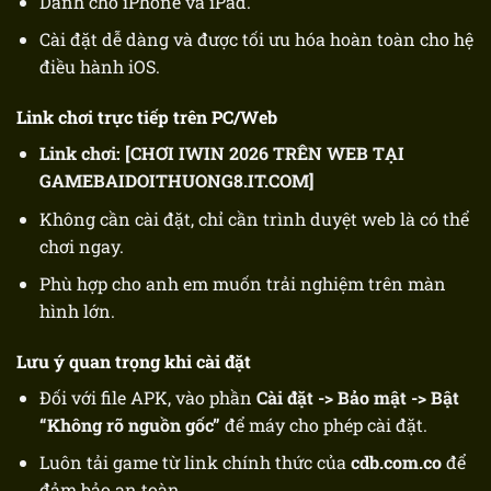
Dành cho iPhone và iPad.
Cài đặt dễ dàng và được tối ưu hóa hoàn toàn cho hệ
điều hành iOS.
Link chơi trực tiếp trên PC/Web
Link chơi:
[CHƠI IWIN 2026 TRÊN WEB TẠI
GAMEBAIDOITHUONG8.IT.COM]
Không cần cài đặt, chỉ cần trình duyệt web là có thể
chơi ngay.
Phù hợp cho anh em muốn trải nghiệm trên màn
hình lớn.
Lưu ý quan trọng khi cài đặt
Đối với file APK, vào phần
Cài đặt -> Bảo mật -> Bật
“Không rõ nguồn gốc”
để máy cho phép cài đặt.
Luôn tải game từ link chính thức của
cdb.com.co
để
đảm bảo an toàn.