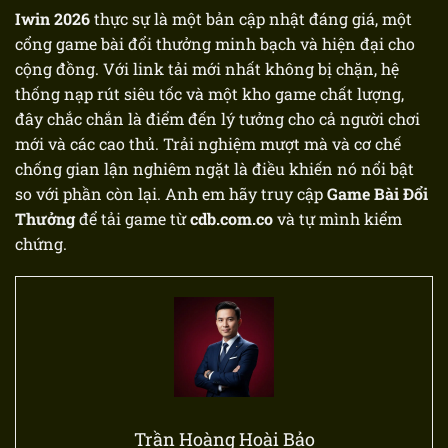
Iwin 2026
thực sự là một bản cập nhật đáng giá, một
cổng game bài đổi thưởng minh bạch và hiện đại cho
cộng đồng. Với link tải mới nhất không bị chặn, hệ
thống nạp rút siêu tốc và một kho game chất lượng,
đây chắc chắn là điểm đến lý tưởng cho cả người chơi
mới và các cao thủ. Trải nghiệm mượt mà và cơ chế
chống gian lận nghiêm ngặt là điều khiến nó nổi bật
so với phần còn lại. Anh em hãy truy cập
Game Bài Đổi
Thưởng
để tải game từ
cdb.com.co
và tự mình kiểm
chứng.
Trần Hoàng Hoài Bảo