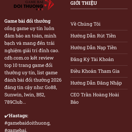
Phong
GIỚI THIỆU
Cách
Châu
Âu
Game bài đổi thưởng
Về Chúng Tôi
cổng game uy tín luôn
Hướng Dẫn Rút Tiền
đảm bảo an toàn, minh
bạch và mang đến trải
Hướng Dẫn Nạp Tiền
nghiệm giải trí đỉnh cao.
cdb.com.co kết review
Đăng Ký Tài Khoản
top 10 trang game đổi
Điều Khoản Tham Gia
thưởng uy tín, list game
đánh bài đổi thưởng 2026
Hướng Dẫn Đăng Nhập
đáng tin cậy như: Go88,
CEO Trần Hoàng Hoài
Sunwin, Iwin, B52,
Bảo
789Club...
✔️
Hastags:
#gamebaidoithuong,
#gamebai,