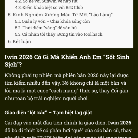
So kè với Sunwin về nạp rút
Điểm khác biệt so với B52 Club
Kinh Nghiệm Xương Máu Từ Một “Lão Làng”
Quản lý vốn – Chìa khóa sống còn
Thời điểm “vàng” để săn hũ
Cá nhân tôi thấy: Đừng tin vào tool hack
Kết luận
Iwin 2026 Có Gì Mà Khiến Anh Em “Sốt Sình
Sịch”?
Không phải tự nhiên mà phiên bản 2026 này lại được
tìm kiếm nhiều đến vậy. Nó không chỉ là một bản vá
lỗi, mà là một cuộc “cách mạng” thực sự, thay đổi gần
như toàn bộ trải nghiệm người chơi.
Giao diện “lột xác” – Tạm biệt lag giật
Cái đập vào mắt đầu tiên chính là giao diện.
Iwin 2026
đã bỏ đi thiết kế có phần hơi “quê” của các bản cũ, thay
vào đó là một UI/UX hiện đại, tông màu tối sang trọng