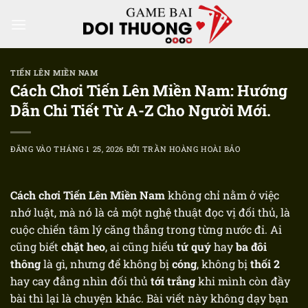
Bỏ
qua
nội
dung
TIẾN LÊN MIỀN NAM
Cách Chơi Tiến Lên Miền Nam: Hướng
Dẫn Chi Tiết Từ A-Z Cho Người Mới.
ĐĂNG VÀO
THÁNG 1 25, 2026
BỞI
TRẦN HOÀNG HOÀI BẢO
Cách chơi Tiến Lên Miền Nam
không chỉ nằm ở việc
nhớ luật, mà nó là cả một nghệ thuật đọc vị đối thủ, là
cuộc chiến tâm lý căng thẳng trong từng nước đi. Ai
cũng biết
chặt heo
, ai cũng hiểu
tứ quý
hay
ba đôi
thông
là gì, nhưng để không bị
cóng
, không bị
thối 2
hay cay đắng nhìn đối thủ
tới trắng
khi mình còn đầy
bài thì lại là chuyện khác. Bài viết này không dạy bạn