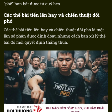
“phê” hơn bắt được tứ quý heo.
Các thế bài tiến lên hay và chiến thuật đối
phó
Các thế bài tiến lên hay
và chiến thuật đối phó là một
lần số phận được định đoạt, nhưng cách bạn xử lý thế
bài đó mới quyết định thắng thua.