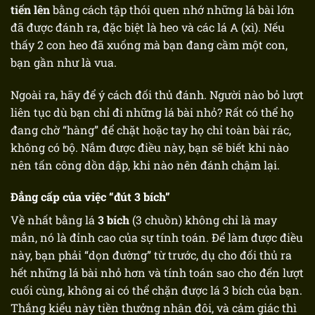
tiến lên
bằng cách tập thói quen nhớ những lá bài lớn
đã được đánh ra, đặc biệt là heo và các lá A (xì). Nếu
thấy 2 con heo đã xuống mà bạn đang cầm một con,
bạn gần như là vua.
Ngoài ra, hãy để ý cách đối thủ đánh. Người nào bỏ lượt
liên tục dù bạn chỉ đi những lá bài nhỏ? Rất có thể họ
đang chờ “hàng” để chặt hoặc tay họ chỉ toàn bài rác,
không có bộ. Nắm được điều này, bạn sẽ biết khi nào
nên tấn công dồn dập, khi nào nên đánh chậm lại.
Đẳng cấp của việc “đút 3 bích”
Về nhất bằng lá
3 bích
(3 chuồn) không chỉ là may
mắn, nó là đỉnh cao của sự tính toán. Để làm được điều
này, bạn phải “dọn đường” từ trước, dụ cho đối thủ ra
hết những lá bài nhỏ hơn và tính toán sao cho đến lượt
cuối cùng, không ai có thể chặn được lá 3 bích của bạn.
Thắng kiểu này tiền thưởng nhân đôi, và cảm giác thì