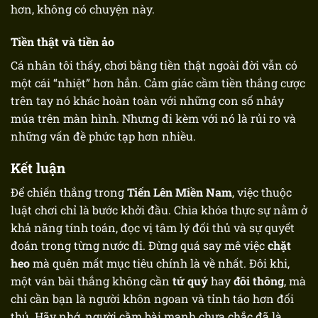
hơn, không có chuyện này.
Tiền thật và tiền ảo
Cá nhân tôi thấy, chơi bằng tiền thật ngoài đời vẫn có
một cái “nhiệt” hơn hẳn. Cảm giác cầm tiền thắng cược
trên tay nó khác hoàn toàn với những con số nhảy
múa trên màn hình. Nhưng đi kèm với nó là rủi ro và
những vấn đề phức tạp hơn nhiều.
Kết luận
Để chiến thắng trong
Tiến Lên Miền Nam
, việc thuộc
luật chơi chỉ là bước khởi đầu. Chìa khóa thực sự nằm ở
khả năng tính toán, đọc vị tâm lý đối thủ và sự quyết
đoán trong từng nước đi. Đừng quá say mê việc
chặt
heo
mà quên mất mục tiêu chính là về nhất. Đôi khi,
một ván bài thắng không cần
tứ quý
hay
đôi thông
, mà
chỉ cần bạn là người khôn ngoan và tỉnh táo hơn đối
thủ. Hãy nhớ, người cầm bài mạnh chưa chắc đã là