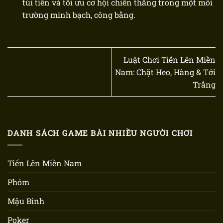
túi tiền và tối ưu cơ hội chiến thắng trong một môi
trường minh bạch, công bằng.
Luật Chơi Tiến Lên Miền
Nam: Chặt Heo, Hàng & Tới
Trắng
DANH SÁCH GAME BÀI NHIỀU NGƯỜI CHƠI
Tiến Lên Miền Nam
Phỏm
Mậu Binh
Poker