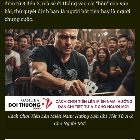
đếm từ 3 đến 2, mà sẽ đi thẳng vào cái “hồn” của ván
bài, thứ quyết định bạn là người hốt tiền hay là người
chung cuộc.
Cách Chơi Tiến Lên Miền Nam: Hướng Dẫn Chi Tiết Từ A-Z
Cho Người Mới.