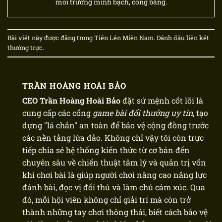
môi trường minh bạch, công bằng.
Bài viết này được đăng trong
Tiến Lên Miền Nam
. Đánh dấu
liên kết
thường trực
.
TRẦN HOÀNG HOÀI BẢO
CEO Trần Hoàng Hoài Bảo
đặt sứ mệnh cốt lõi là
cung cấp các cổng
game bài đổi thưởng uy tín
, tạo
dựng "lá chắn" an toàn để bảo vệ cộng đồng trước
các nền tảng lừa đảo. Không chỉ vậy tôi còn trực
tiếp chia sẻ hệ thống kiến thức từ cơ bản đến
chuyên sâu về chiến thuật tâm lý và quản trị vốn
khi chơi bài là giúp người chơi nâng cao năng lực
đánh bài, đọc vị đối thủ và làm chủ cảm xúc. Qua
đó, mỗi hội viên không chỉ giải trí mà còn trở
thành những tay chơi thông thái, biết cách bảo vệ