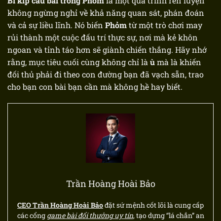
Bí kíp câu bài trong Phỏm
là một quá trình rèn luyện
không ngừng nghỉ về khả năng quan sát, phán đoán
và cả sự liều lĩnh. Nó biến
Phỏm
từ một trò chơi may
rủi thành một cuộc đấu trí thực sự, nơi mà kẻ khôn
ngoan và tỉnh táo hơn sẽ giành chiến thắng. Hãy nhớ
rằng, mục tiêu cuối cùng không chỉ là
ù
mà là khiến
đối thủ phải đi theo con đường bạn đã vạch sẵn, trao
cho bạn con bài bạn cần mà không hề hay biết.
Trần Hoàng Hoài Bảo
CEO Trần Hoàng Hoài Bảo
đặt sứ mệnh cốt lõi là cung cấp
các cổng
game bài đổi thưởng uy tín
, tạo dựng “lá chắn” an