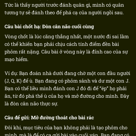
Tức là thấy người trước đánh quân gì, mình có quân
tương tự sẽ đánh theo để phá cạ của người ngồi sau.
Câu bài chốt hạ: Đòn cân não cuối cùng
Vòng chốt là lúc căng thẳng nhất, một nước đi sai lầm
có thể khiến bạn phải chịu
cách tính điểm đền bài
phỏm
rất nặng. Câu bài ở vòng này là đỉnh cao của sự
mạo hiểm.
Ví dụ: Bạn đoán nhà dưới đang chờ một con đầu người
(J, Q, K) để ù. Bạn đang có phỏm sảnh và dư một con J.
Bạn có thể liều mình đánh con J đó đi để “ép” họ phải
ăn, từ đó phá thế ù của họ và mở đường cho mình. Đây
là đòn cân não thực sự.
Câu để gửi: Mở đường thoát cho bài rác
Đôi khi, mục tiêu của bạn không phải là tạo phỏm cho
mình, mà là để có cạ gửi bài vào cuối ván. Bạn đang có