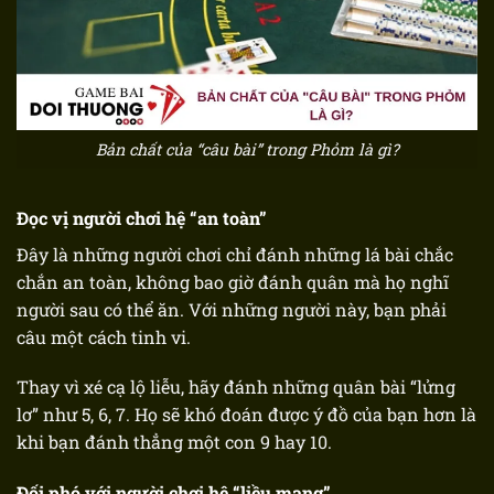
Bản chất của “câu bài” trong Phỏm là gì?
Đọc vị người chơi hệ “an toàn”
Đây là những người chơi chỉ đánh những lá bài chắc
chắn an toàn, không bao giờ đánh quân mà họ nghĩ
người sau có thể ăn. Với những người này, bạn phải
câu một cách tinh vi.
Thay vì xé cạ lộ liễu, hãy đánh những quân bài “lửng
lơ” như 5, 6, 7. Họ sẽ khó đoán được ý đồ của bạn hơn là
khi bạn đánh thẳng một con 9 hay 10.
Đối phó với người chơi hệ “liều mạng”