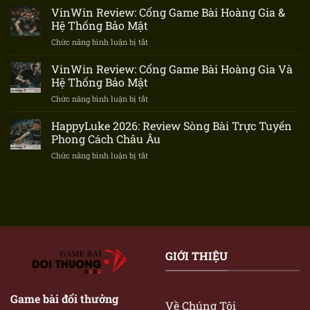
Review:
Hiệu
VinWin Review: Cổng Game Bài Hoàng Gia &
Đánh
Sunwin
Hệ Thống Bảo Mật
Giá
Chức năng bình luận bị tắt
ở
Sân
VinWin
Chơi
Review:
VinWin Review: Cổng Game Bài Hoàng Gia Và
Poker
Cổng
Blockchain
Hệ Thống Bảo Mật
Game
Minh
Chức năng bình luận bị tắt
ở
Bài
Bạch
VinWin
Hoàng
Review:
HappyLuke 2026: Review Sòng Bài Trực Tuyến
Gia
Cổng
&
Phong Cách Châu Âu
Game
Hệ
Chức năng bình luận bị tắt
ở
Bài
Thống
HappyLuke
Hoàng
Bảo
2026:
Gia
Mật
Review
Và
Sòng
Hệ
Bài
Thống
Trực
Bảo
Tuyến
Mật
Phong
GIỚI THIỆU
Cách
Châu
Âu
Game bài đổi thưởng
Về Chúng Tôi