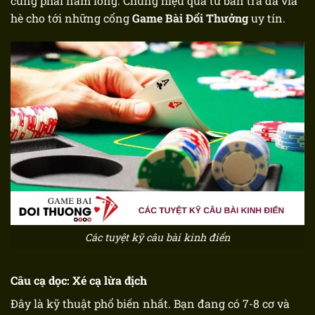
cũng phải nằm lòng. Chúng hiệu quả từ bàn trà đá vỉa
hè cho tới những cổng
Game Bài Đổi Thưởng
uy tín.
Các tuyệt kỹ câu bài kinh điển
Câu cạ dọc: Xé cạ lừa địch
Đây là kỹ thuật phổ biến nhất. Bạn đang có 7-8 cơ và