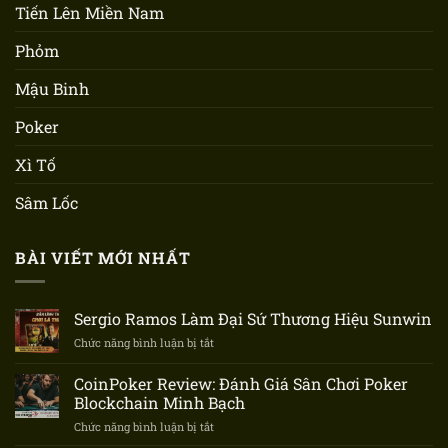
Tiến Lên Miền Nam
Phỏm
Mậu Binh
Poker
Xì Tố
Sâm Lốc
BÀI VIẾT MỚI NHẤT
Sergio Ramos Làm Đại Sứ Thương Hiệu Sunwin
Chức năng bình luận bị tắt
ở
Sergio
Ramos
CoinPoker Review: Đánh Giá Sân Chơi Poker
Làm
Blockchain Minh Bạch
Đại
Chức năng bình luận bị tắt
ở
Sứ
CoinPoker
Thương