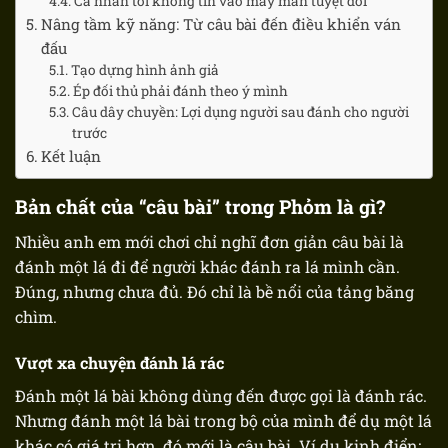
Cá nhân tôi không tin vào may mắn tuyệt đối
Nâng tầm kỹ năng: Từ câu bài đến điều khiển ván
đấu
Tạo dựng hình ảnh giả
Ép đối thủ phải đánh theo ý mình
Câu dây chuyền: Lợi dụng người sau đánh cho người
trước
Kết luận
Bản chất của “câu bài” trong Phỏm là gì?
Nhiều anh em mới chơi chỉ nghĩ đơn giản câu bài là
đánh một lá đi để người khác đánh ra lá mình cần.
Đúng, nhưng chưa đủ. Đó chỉ là bề nổi của tảng băng
chìm.
Vượt xa chuyện đánh lá rác
Đánh một lá bài không dùng đến được gọi là đánh rác.
Nhưng đánh một lá bài trong bộ của mình để dụ một lá
khác có giá trị hơn, đó mới là câu bài. Ví dụ kinh điển: