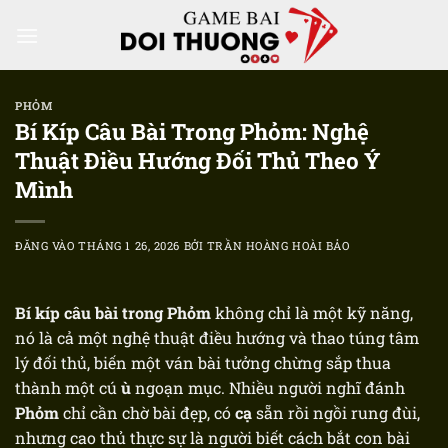
Bỏ
qua
nội
dung
PHỎM
Bí Kíp Câu Bài Trong Phỏm: Nghệ
Thuật Điều Hướng Đối Thủ Theo Ý
Mình
ĐĂNG VÀO
THÁNG 1 26, 2026
BỞI
TRẦN HOÀNG HOÀI BẢO
Bí kíp câu bài trong Phỏm
không chỉ là một kỹ năng,
nó là cả một nghệ thuật điều hướng và thao túng tâm
lý đối thủ, biến một ván bài tưởng chừng sắp thua
thành một cú
ù
ngoạn mục. Nhiều người nghĩ đánh
Phỏm
chỉ cần chờ bài đẹp, có
cạ
sẵn rồi ngồi rung đùi,
nhưng cao thủ thực sự là người biết cách bắt con bài