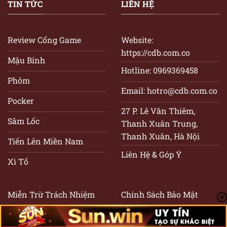
TIN TỨC
LIÊN HỆ
Review Cổng Game
Website:
https://cdb.com.co
Mậu Binh
Hotline: 0969369458
Phỏm
Email:
hotro@cdb.com.co
Pocker
27 P. Lê Văn Thiêm,
Sâm Lốc
Thanh Xuân Trung,
Thanh Xuân, Hà Nội
Tiến Lên Miền Nam
Liên Hệ & Góp Ý
Xì Tố
Miễn Trừ Trách Nhiệm
Chính Sách Bảo Mật